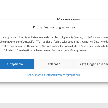
Kurzum.
Cookie-Zustimmung verwalten
-Württembergs am Fuße der
Wer die schwäbische Alb auf hö
inde mit viel Industrie und
möchte, für den ist das „Hotel z
ir ein optimales Erlebnis zu bieten, verwenden wir Technologien wie Cookies, um Geräteinformatione
chern und/oder darauf zuzugreifen. Wenn du diesen Technologien zustimmst, können wir Daten wie d
ilherstellern. In unmittelbarer
seiner Erkundungsreisen. Ob B
verhalten oder eindeutige IDs auf dieser Website verarbeiten. Wenn du deine Zustimmung nicht erteil
gkeiten wie beispielsweise die
– wir freuen uns, Sie demnächst
 zurückziehst, können bestimmte Merkmale und Funktionen beeinträchtigt werden.
g-Stadt Metzingen oder das
chaften ist Bodelshausen
Akzeptieren
Ablehnen
Einstellungen ansehe
gen oder Radtouren in der
Cookie-Richtlinie
Datenschutzerklärung
Impressum