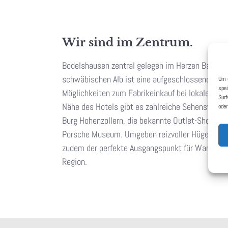
Wir sind im Zentrum.
Bodelshausen zentral gelegen im Herzen Baden
schwäbischen Alb ist eine aufgeschlossene Geme
Um d
spei
Möglichkeiten zum Fabrikeinkauf bei lokalen Text
Surf
Nähe des Hotels gibt es zahlreiche Sehenswürdi
oder
Burg Hohenzollern, die bekannte Outlet-Shoppin
Porsche Museum. Umgeben reizvoller Hügellands
zudem der perfekte Ausgangspunkt für Wanderun
Region.