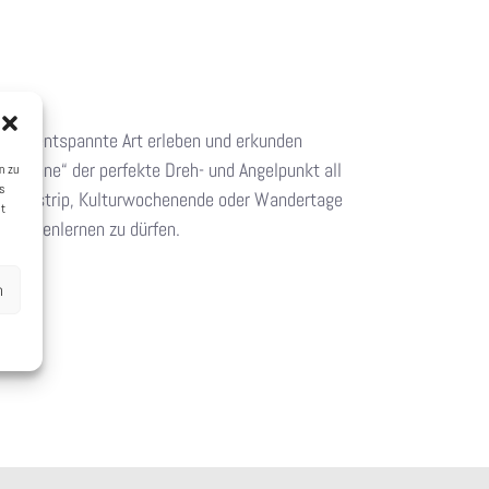
chst entspannte Art erleben und erkunden
ur Sonne“ der perfekte Dreh- und Angelpunkt all
n zu
as
usinesstrip, Kulturwochenende oder Wandertage
st
 kennenlernen zu dürfen.
n