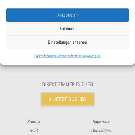
ZIMMER RESERVIEREN
+49 7471 95960
Akzeptieren
Ablehnen
E-MAIL
Einstellungen ansehen
info@hotelzursonne-
bodelshausen.de
Cookie-Richtlinie
Datenschutzerklärung
Impressum
DIREKT ZIMMER BUCHEN
JETZT BUCHEN
Kontakt
Impressum
AGB
Datenschutz